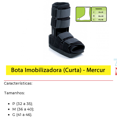
Características:
Tamanhos:
P (32 a 35);
M (36 a 40);
G (41 a 46).