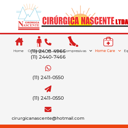
(11) 2408-4966
Home
Ortopedia
Meias Compressivas
Home Care
E
(11) 2440-7466
(11) 2411-0550
(11) 2411-0550
cirurgicanascente@hotmail.com