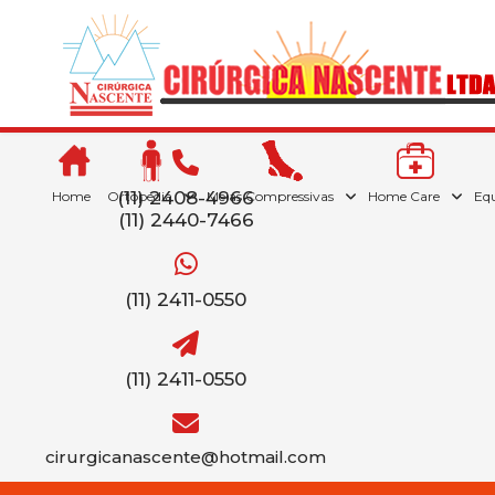
(11) 2408-4966
Home
Ortopedia
Meias Compressivas
Home Care
Eq
(11) 2440-7466
(11) 2411-0550
(11) 2411-0550
cirurgicanascente@hotmail.com