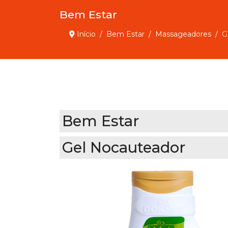
Bem Estar
Início
Bem Estar
Massageadores
G
Bem Estar
Gel Nocauteador